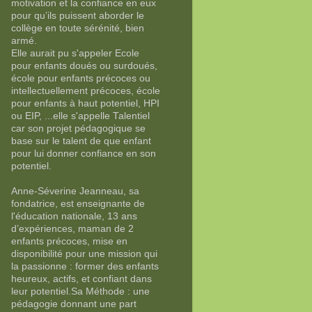
motivation et la confiance en eux
pour qu’ils puissent aborder le
collège en toute sérénité, bien
armé.
Elle aurait pu s'appeler Ecole
pour enfants doués ou surdoués,
école pour enfants précoces ou
intellectuellement précoces, école
pour enfants à haut potentiel, HPI
ou EIP, ...elle s'appelle Talentiel
car son projet pédagogique se
base sur le talent de que enfant
pour lui donner confiance en son
potentiel.
Anne-Séverine Jeanneau, sa
fondatrice, est enseignante de
l'éducation nationale, 13 ans
d’expériences, maman de 2
enfants précoces, mise en
disponibilité pour une mission qui
la passionne : former des enfants
heureux, actifs, et confiant dans
leur potentiel.Sa Méthode : une
pédagogie donnant une part