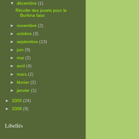
▼
décembre
(1)
Récolte des jouets pour le
Burkina faso
►
novembre
(2)
►
octobre
(3)
►
septembre
(13)
►
juin
(9)
►
mai
(2)
►
avril
(4)
►
mars
(2)
►
février
(2)
►
janvier
(1)
►
2009
(24)
►
2008
(9)
Libellés