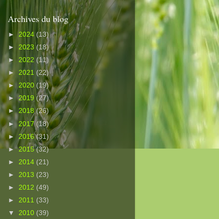
Archives du blog
►
2024
(13)
►
2023
(18)
►
2022
(11)
►
2021
(22)
►
2020
(19)
►
2019
(27)
►
2018
(26)
►
2017
(18)
►
2016
(31)
►
2015
(32)
►
2014
(21)
►
2013
(23)
►
2012
(49)
►
2011
(33)
▼
2010
(39)