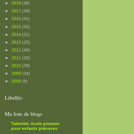
►
2018
(26)
►
2017
(18)
►
2016
(31)
►
2015
(32)
►
2014
(21)
►
2013
(23)
►
2012
(49)
►
2011
(33)
►
2010
(39)
►
2009
(24)
►
2008
(9)
Libellés
Ma liste de blogs
Talentiel, école primaire
pour enfants précoces
-