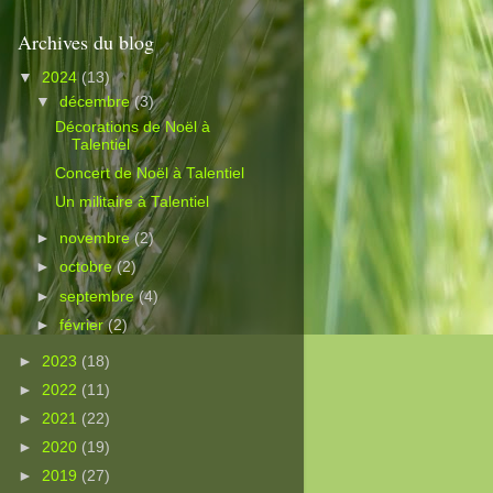
Archives du blog
▼
2024
(13)
▼
décembre
(3)
Décorations de Noël à
Talentiel
Concert de Noël à Talentiel
Un militaire à Talentiel
►
novembre
(2)
►
octobre
(2)
►
septembre
(4)
►
février
(2)
►
2023
(18)
►
2022
(11)
►
2021
(22)
►
2020
(19)
►
2019
(27)