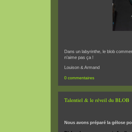
Dans un labyrinthe, le blob commenç
n’aime pas ça !
Louison & Armand
0 commentaires
Talentiel & le réveil du BLOB
Nous avons préparé la gélose pou