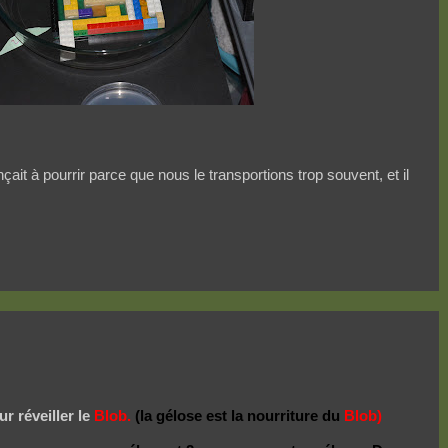
ait à pourrir parce que nous le transportions trop souvent, et il
r réveiller le
Blob.
(la gélose est la nourriture du
Blob)