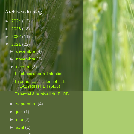
Archives du blog
►
2024
(13)
►
2023
(18)
►
2022
(11)
▼
2021
(22)
►
décembre
(4)
►
novembre
(2)
▼
octobre
(3)
Le chocolatier à Talentiel
Expérience à Talentiel : LE
LABYRINTHE ! (blob)
Talentiel & le réveil du BLOB
►
septembre
(4)
►
juin
(1)
►
mai
(2)
►
avril
(1)