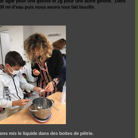
r agar pour une gélose et 2g pour une autre gélose.
Dans
 ml d’eau puis nous avons tout fait bouillir.
ons mis le liquide dans des boites de pétrie.