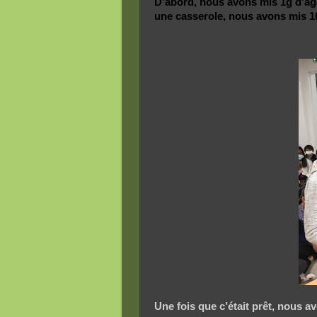
D’abord, nous avons mis 1g d’aga
une casserole, nous avons mis 100
Une fois que c’était prêt, nous av