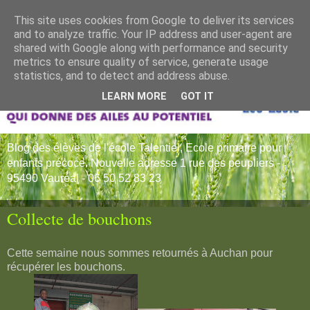
This site uses cookies from Google to deliver its services
and to analyze traffic. Your IP address and user-agent are
shared with Google along with performance and security
metrics to ensure quality of service, generate usage
statistics, and to detect and address abuse.
LEARN MORE
GOT IT
Blog des élèves de l'école Talentiel, Ecole primaire pour
enfants précoce. Nouvelle adresse 1 rue des peupliers -
95490 Vauréal - 06 50 52 83 23
Collecte de bouchons
Cette semaine nous sommes retournés à Auchan pour
récupérer les bouchons.