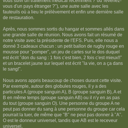
vous suivi un traitement médical récemment ?"ou"revenez-
vous d'un pays étranger ?"), une autre salle avec les
fauteuils où a lieu le prélèvement et enfin une dernière salle
de restauration.
Après, nous sommes sortis du hangar et sommes allés dans
une grande salle de réunion. Nous avons fait un résumé de
notre visite avec la présidente de l'EFS. Puis, elle nous a
donné 3 cadeaux chacun : un petit ballon de rugby rouge en
mousse pour "pomper", un jeu de cartes sur le dos duquel
est écrit "don du sang : 1 fois c'est bien, 2 fois c'est mieux!!"
et un bracelet jaune sur lequel est écrit "la vie, on a ça dans
le sang!".
Nous avons appris beaucoup de choses durant cette visite.
Par exemple, autour des globules rouges, il y a des
particules A (groupe sanguin A), B (groupe sanguin B), A et
B en même temps (groupe sanguin AB) ou il n'y en as pas
du tout (groupe sanguin O). Une personne du groupe A ne
peut pas donner du sang à une personne du groupe car cela
pourrait la tuer, de même que "B" ne peut pas donner à "A".
O est le donneur universel, tandis que AB est le receveur
universel.