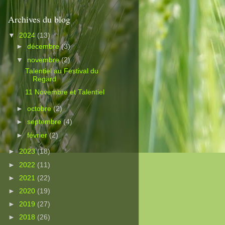
Archives du blog
▼
2024
(13)
►
décembre
(3)
▼
novembre
(2)
Talentiel au Festival du
Regard
11 Novembre et Talentiel
►
octobre
(2)
►
septembre
(4)
►
février
(2)
►
2023
(18)
►
2022
(11)
►
2021
(22)
►
2020
(19)
►
2019
(27)
►
2018
(26)