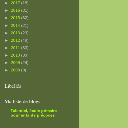
►
2017
(18)
►
2016
(31)
►
2015
(32)
►
2014
(21)
►
2013
(23)
►
2012
(49)
►
2011
(33)
►
2010
(39)
►
2009
(24)
►
2008
(9)
Libellés
Ma liste de blogs
Talentiel, école primaire
pour enfants précoces
-