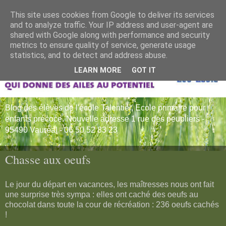
This site uses cookies from Google to deliver its services
and to analyze traffic. Your IP address and user-agent are
shared with Google along with performance and security
metrics to ensure quality of service, generate usage
statistics, and to detect and address abuse.
LEARN MORE
GOT IT
Blog des élèves de l'école Talentiel, Ecole primaire pour
enfants précoce. Nouvelle adresse 1 rue des peupliers -
95490 Vauréal - 06 50 52 83 23
Chasse aux oeufs
Le jour du départ en vacances, les maîtresses nous ont fait
une surprise très sympa : elles ont caché des oeufs au
chocolat dans toute la cour de récréation : 236 oeufs cachés
!