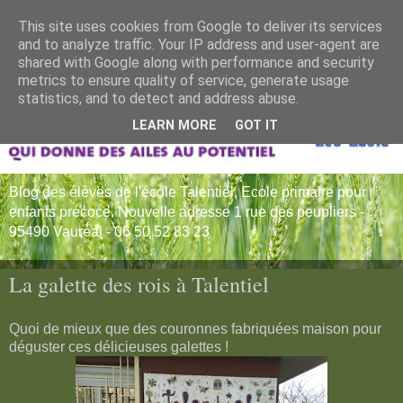
This site uses cookies from Google to deliver its services
and to analyze traffic. Your IP address and user-agent are
shared with Google along with performance and security
metrics to ensure quality of service, generate usage
statistics, and to detect and address abuse.
LEARN MORE
GOT IT
Blog des élèves de l'école Talentiel, Ecole primaire pour
enfants précoce. Nouvelle adresse 1 rue des peupliers -
95490 Vauréal - 06 50 52 83 23
La galette des rois à Talentiel
Quoi de mieux que des couronnes fabriquées maison pour
déguster ces délicieuses galettes !