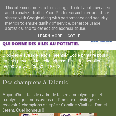
This site uses cookies from Google to deliver its services
and to analyze traffic. Your IP address and user-agent are
shared with Google along with performance and security
metrics to ensure quality of service, generate usage
statistics, and to detect and address abuse.
LEARN MORE
GOT IT
Blog des élèves de l'école Talentiel, Ecole primaire pour
enfants précoce. Nouvelle adresse 1 rue des peupliers -
95490 Vauréal - 06 50 52 83 23
Des champions à Talentiel
Aujourd'hui, dans le cadre de la semaine olympique et
paralympique, nous avons eu l'immense privilège de
recevoir 2 champions en épée : Coraline Vitalis et Daniel
Jérent. Quel honneur !!