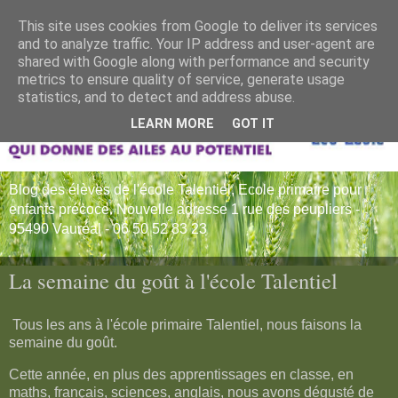
This site uses cookies from Google to deliver its services
and to analyze traffic. Your IP address and user-agent are
shared with Google along with performance and security
metrics to ensure quality of service, generate usage
statistics, and to detect and address abuse.
LEARN MORE
GOT IT
Blog des élèves de l'école Talentiel, Ecole primaire pour
enfants précoce. Nouvelle adresse 1 rue des peupliers -
95490 Vauréal - 06 50 52 83 23
La semaine du goût à l'école Talentiel
Tous les ans à l'école primaire Talentiel, nous faisons la
semaine du goût.
Cette année, en plus des apprentissages en classe, en
maths, français, sciences, anglais, nous avons dégusté de