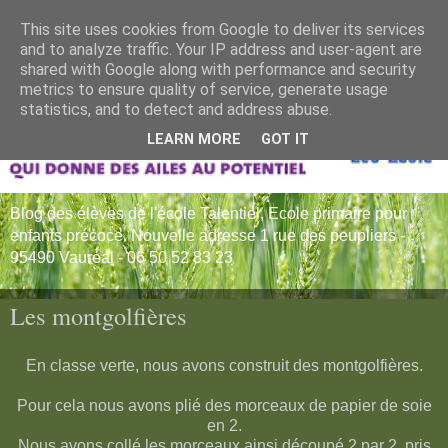
This site uses cookies from Google to deliver its services
and to analyze traffic. Your IP address and user-agent are
shared with Google along with performance and security
metrics to ensure quality of service, generate usage
statistics, and to detect and address abuse.
LEARN MORE
GOT IT
Blog des élèves de l'école Talentiel, Ecole primaire pour
enfants précoce. Nouvelle adresse 1 rue des peupliers -
95490 Vauréal - 06 50 52 83 23
Les montgolfières
En classe verte, nous avons construit des montgolfières.
Pour cela nous avons plié des morceaux de papier de soie
en 2.
Nous avons collé les morceaux ainsi découpé 2 par 2, pris