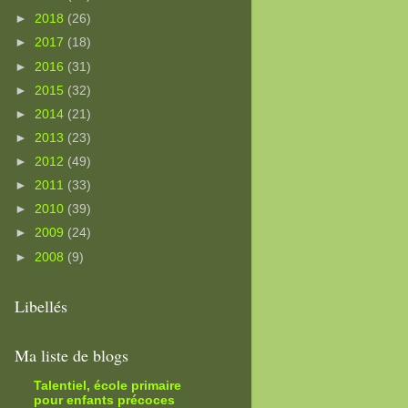
►
2018
(26)
►
2017
(18)
►
2016
(31)
►
2015
(32)
►
2014
(21)
►
2013
(23)
►
2012
(49)
►
2011
(33)
►
2010
(39)
►
2009
(24)
►
2008
(9)
Libellés
Ma liste de blogs
Talentiel, école primaire
pour enfants précoces