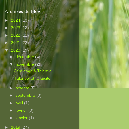
Archives du blog
►
2024
(13)
►
2023
(18)
►
2022
(11)
►
2021
(22)
▼
2020
(19)
►
décembre
(4)
▼
novembre
(2)
Jardinage à Talentiel
Talentiel et la laïcité
►
octobre
(5)
►
septembre
(3)
►
avril
(1)
►
février
(3)
►
janvier
(1)
►
2019
(27)